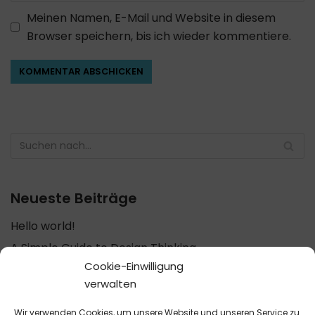
Meinen Namen, E-Mail und Website in diesem
Browser speichern, bis ich wieder kommentiere.
Neueste Beiträge
Hello world!
A Simple Guide to Design Thinking
Cookie-Einwilligung
Web Design Trends for 2020
verwalten
5 UX Principles for Creating a Great Website
Wir verwenden Cookies, um unsere Website und unseren Service zu